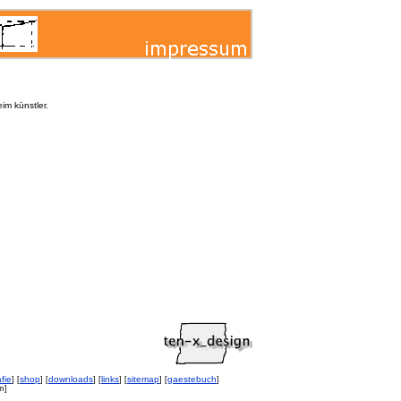
eim künstler.
fie
shop
downloads
links
sitemap
gaestebuch
] [
] [
] [
] [
] [
]
m]