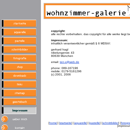
copyright:
alle rechte vorbehalten. das copyright für alle werke liegt b
impressum:
inhaltlich verantwortlicher gemäß § 6 MDStV:
gerhard hagl
nibelungenstr. 43
80639 München
email:
ten-x@web.de
phone: 089-167196
mobile: 0179-5161296
(c) 2001, 2006
home
startseite
aquarelle
pastelle
schnittbilder
fotogra
[
] [
] [
] [
] [
] [
[impressu